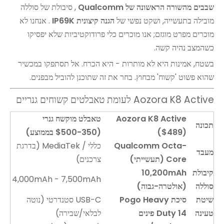
שבבים מהשורה הראשונה של Qualcomm
, סיבולת של סוללה
מובילה בתעשייה, ושקט נפשי של
הגנה קיצונית IP69K
. אנחנו לא
מוכרים מפרט מוגזם; אנו מוכרים כלי פרודוקטיביות שלא יפסיקו
כשהמצב נהיה קשה.
בשטח, אמינות היא לא מותרות - היא הכרח. אל תסתפקו במכשיר
שהוא פשוט 'קשוח' מבחוץ. בחר את זה שתוכנן להוביל מבפנים.
Aozora K8 Active לעומת טאבלטים קשוחים גנריים
Aozora K8 Active
טאבלט מוקשח גנרי
תכונה
($489)
(350-$500 בממוצע)
Qualcomm Octa-
כללי / MediaTek (בדרגת
מעבד
Core (תעשייתי)
צרכנים)
קיבולת
10,200mAh
4,000mAh - 7,500mAh
סוללה
(אולטרה-גבוה)
שיטת
סיכת Pogo Heavy
USB-C סטנדרטי (נוטה
טעינה
Duty 14 פינים
לבלאי/שבירה)