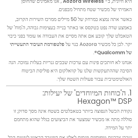
היא חיונית, ב-
Aozora Wireless
, אנו מאמינים שהחוסן
האמיתי של מכשיר שטח מתחיל מבפנים.
כאשר אתה נמצא במרחק של 50 מיילים ממרכז השירות הקרוב,
באמצע שדה נפט בטקסס או באתר בנייה בעצימות גבוהה, ה'מוח' של
הטאבלט שלך קובע אם אתה מסיים את העבודה או עומד בפני כיבוי
יקר. לכן כל מכשיר Aozora בנוי על
פלטפורמת העיבוד התעשייתי
של Qualcomm®
.
אנחנו לא חותכים פינות עם ערכות שבבים גנריות בעלות נמוכה. הנה
הסיבה שההתעקשות שלנו על קוואלקום היא פוליסת הביטוח
האולטימטיבית עבור פעולות השטח שלך.
1. ה'כוחות המיוחדים' של יעילות:
Hexagon™ DSP
נקודת הכשל הנפוצה ביותר בטאבלטים בשטח אינה מסך סדוק; זו
סוללה מתה או מכשיר שמצער את הביצועים בגלל שהוא מתחמם
יתר על המידה.
שבבי צרכנים טיפוסיים מנסים לאלץ את המעבד הראשי לעשות הכל.