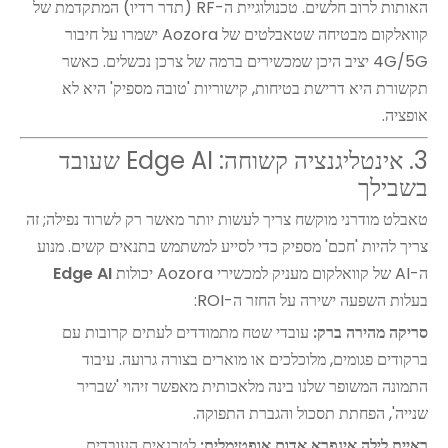
האותות לרוב חלשים. טכנולוגיית ה-RF (תדר רדיו) המתקדמת של
קוואלקום מבטיחה שטאבלטים של Aozora ישמרו על חיבור
4G/5G יציב היכן שמכשירים ברמה של צרכן נכשלים. כאשר
תקשורת היא דרישת בטיחות, קישוריות 'טובה מספיק' היא לא
אופציה.
3. אינטליגנציה קשוחה: Edge AI שעובד
בשבילך
טאבלט מודרני מוקשח צריך לעשות יותר מאשר רק לשרוד נפילה; זה
צריך להיות 'חכם' מספיק כדי לסייע למשתמש בתנאים קשים. מנוע
ה-AI של קוואלקום מעניק למכשירי Aozora יכולות
Edge AI
בעלות השפעה ישירה על החזר ה-ROI:
סריקה מהירה ברק:
עובדי שטח מתמודדים לעתים קרובות עם
ברקודים פגומים, מלוכלכים או מוארים בצורה גרועה. עיבוד
התמונה המשופר שלנו בינה מלאכותית מאפשר זיהוי 'שבריר
שנייה', הפחתת תסכול והגברת התפוקה.
ראיית לילה אינפרא אדום אופטימלית:
לטכנאים העובדים