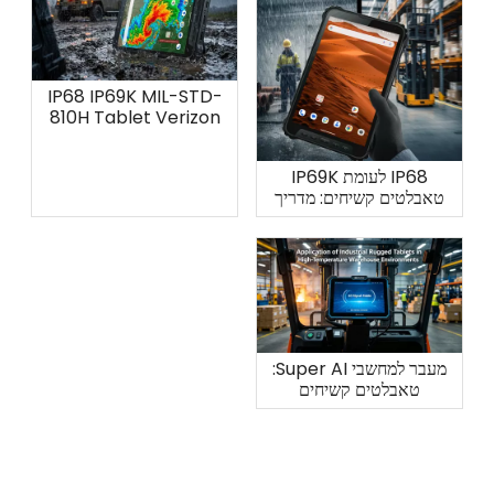
IP68 IP69K MIL-STD-
810H Tablet Verizon
Industrial: AOZORA K8
IP68 לעומת IP69K
טאבלטים קשיחים: מדריך
מלא להגנה נגד מים
מעבר למחשבי Super AI:
טאבלטים קשיחים
תעשייתיים לחום מחסן