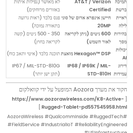
תמיכה
AT&T / Verizon
לא מאושר (נפילות איתות
ברשת
Certified
באזורים מרוחקים)
ראיית
חיישן אינפרא אדום של סוני
פנס בלבד (ראות גרועה
לילה
20MP
בתאורה נמוכה)
בהירות
600 ניטים (ניתן לקריאה
350 - 500 ניטים (קשה
מסך
לאור השמש)
לקריאה בחוץ)
יכולות
Hexagon™ DSP מואצת
תוכנה בלבד (איטי ותאב כוח)
AI
דירוג
IP68 / IP69K / MIL-
IP67 / MIL-STD-810G
עמידות
STD-810H
(תקן ישן יותר)
חקור את מערך Aozora המופעל על ידי קוואלקום
https://www.aozorawireless.com/K8-Active-
[
]
Rugged-Tablet-pd557545958.html
#AozoraWireless #QualcommInside #RuggedTech
#FieldService #IndustrialIoT #ReliabilityEngineered
#USInfrastructure