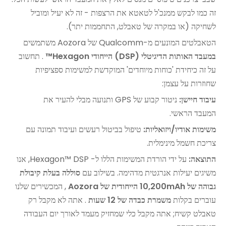
זה כמו לבקש ממנכ'ל לטאטא את הרצפות - זה לא יעיל ומוביל
לשחיקה (או במקרה של טאבלט, התחממות יתר).
הטאבלטים המונעים מ-Qualcomm של Aozora משתמשים
במעבד האותות הדיגיטלי (DSP) הייחודי Hexagon™
. תחשוב
על זה כיחידת 'כוחות מיוחדים' המוקדשת למשימות ספציפיות
שחוזרות על עצמן:
עיבוד חיישן:
ניטור קבוע של GPS ותנועה מבלי להעיר את
המעבד הראשי.
משימות אודיו/ויזואליות:
טיפול בביטול רעשים ועיבוד תמונה עם
צריכת חשמל מינימלית.
התוצאה:
על ידי הורדת המשימות הללו ל- Hexagon™ DSP, אנו
משיגים יעילות אנרגטית מדהימה. בשילוב עם
סוללה בעלת קיבולת
גבוהה של 10,200mAh הייחודית של Aozora
, המכשירים שלנו
עוברים בקלות
משמרת כבדה של 12 שעות
. אתה לא מקבל רק
טאבלט קשיח; אתה מקבל כלי שמחזיק מעמד לאורך יום העבודה