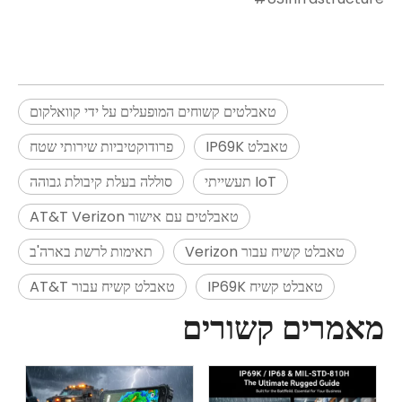
טאבלטים קשוחים המופעלים על ידי קוואלקום
טאבלט IP69K
פרודוקטיביות שירותי שטח
IoT תעשייתי
סוללה בעלת קיבולת גבוהה
טאבלטים עם אישור AT&T Verizon
טאבלט קשיח עבור Verizon
תאימות לרשת בארה'ב
טאבלט קשיח IP69K
טאבלט קשיח עבור AT&T
מאמרים קשורים