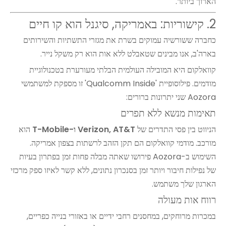
הארוך ביותר.
2. קישוריות: באמריקה, סיגנל הוא קו חיים
כחברה ששורשיה עמוקים בשרת את מגזרי התשתיות והשירותים
בארה'ב, אנו מבינים שטאבלט ללא אות הוא רק משקל נייר.
קוואלקום היא המובילה העולמית הבלתי מעורערת בטכנולוגיית
מודמים. פילוסופיית 'Qualcomm Inside' זו מספקת למשתמשי
Aozora שני יתרונות ברורים:
תאימות מנשא ללא תפרים
הניווט בין פסי התדרים של
Verizon, AT&T ו-T-Mobile
הוא
מורכב. מודמי קוואלקום הם תקן הזהב לרשתות בצפון אמריקה.
השימוש ב-Aozora פירושו שאתה מבלה פחות זמן בפתרון בעיות
של נפילות חיבור ויותר זמן בסנכרון נתונים, ללא קשר לאיזו ספק מרכזי
הארגון שלך משתמש.
רווח אות מעולה
במכרות מרוחקים, במחסנים רחבי ידיים או באזורי בנייה כפריים,