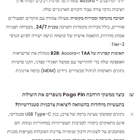
יותר למיושנים - Aozora שומרת על זמינות רכיבים לטווח ארוך
ויציבות גורמי צורה עבור הקווים הארגוניים שלה.
תמיכה בהנדסה ומכירות מקומית:
פעולה צמודה עם מוקדים תפעוליים
אזוריים, כולל מכירות מקומיות ותמיכה
טכנית 24/7
, מבטיחה תפניות
אבחון מהירות, התאמה אישית של קושחה וגישה ישירה לסיוע הנדסי
Tier-3.
תאימות קפדנית של TAA ו-B2B:
Aozora מנהלת את שרשראות
האספקה ​​שלה כדי להתיישר עם ממשל תאגידי קפדני, תקני פרטיות
נתונים ותאימות לניהול מכשירים ניידים (MDM) ברמה ארגונית.
ש:
כיצד ממשקי הרחבת Pogo Pin משפרים את היעילות
בתעשיות מיוחדות בהשוואה ליציאות צרכניות סטנדרטיות?
א
נתונים וממשקי טעינה ברמה של צרכן, כגון USB Type-C סטנדרטי,
אינם מתאימים ביסודו לסביבות תעשייתיות במחזוריות גבוהה. הם
מסתמכים על לשוניות חיכוך פנימיות עדינות הסובלות מעייפות מכנית