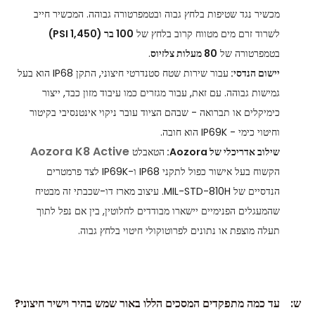
מכשיר נגד שטיפות בלחץ גבוה ובטמפרטורה גבוהה. המכשיר חייב
לשרוד זרם מים מטווח קרוב בלחץ של
100 בר (1,450 PSI)
בטמפרטורה של
80 מעלות צלזיוס
.
יישום הנדסי:
עבור שירות שטח סטנדרטי חיצוני, התקן IP68 הוא בעל
גמישות גבוהה. עם זאת, עבור מגזרים כמו עיבוד מזון כבד, ייצור
כימיקלים או תברואה - שבהם הציוד עובר ניקוי אינטנסיבי בקיטור
וחיטוי כימי - IP69K הוא חובה.
Aozora K8 Active
שילוב אדריכלי של Aozora:
הטאבלט
הקשוח בעל אישור כפול לתקני IP68 ו-IP69K לצד פרמטרים
הנדסיים של MIL-STD-810H. עיצוב מארז דו-שכבתי זה מבטיח
שהמעגלים הפנימיים יישארו מבודדים לחלוטין, בין אם נפל לתוך
תעלה מוצפת או נתונים לפרוטוקולי חיטוי בלחץ גבוה.
ש:
עד כמה מתפקדים המסכים הללו באור שמש בהיר וישיר חיצוני?