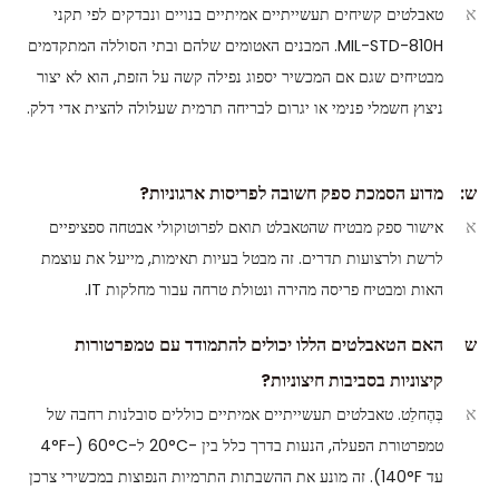
א
טאבלטים קשיחים תעשייתיים אמיתיים בנויים ונבדקים לפי תקני
MIL-STD-810H. המבנים האטומים שלהם ובתי הסוללה המתקדמים
מבטיחים שגם אם המכשיר יספוג נפילה קשה על הזפת, הוא לא יצור
ניצוץ חשמלי פנימי או יגרום לבריחה תרמית שעלולה להצית אדי דלק.
ש:
מדוע הסמכת ספק חשובה לפריסות ארגוניות?
א
אישור ספק מבטיח שהטאבלט תואם לפרוטוקולי אבטחה ספציפיים
לרשת ולרצועות תדרים. זה מבטל בעיות תאימות, מייעל את עוצמת
האות ומבטיח פריסה מהירה ונטולת טרחה עבור מחלקות IT.
ש
האם הטאבלטים הללו יכולים להתמודד עם טמפרטורות
קיצוניות בסביבות חיצוניות?
א
בְּהֶחלֵט. טאבלטים תעשייתיים אמיתיים כוללים סובלנות רחבה של
טמפרטורת הפעלה, הנעות בדרך כלל בין -20°C ל-60°C (-4°F
עד 140°F). זה מונע את ההשבתות התרמיות הנפוצות במכשירי צרכן