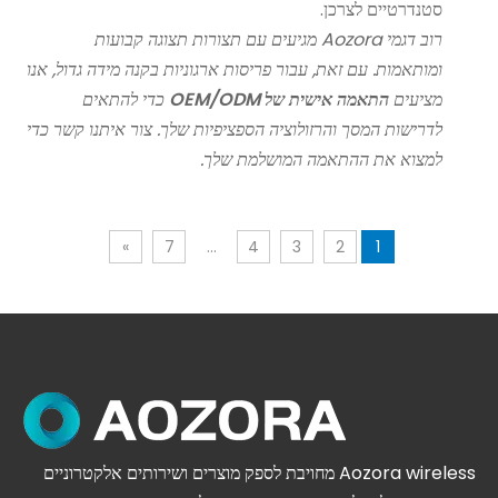
סטנדרטיים לצרכן.
רוב דגמי Aozora מגיעים עם תצורות תצוגה קבועות
ומותאמות. עם זאת, עבור פריסות ארגוניות בקנה מידה גדול, אנו
מציעים
התאמה אישית של OEM/ODM
כדי להתאים
לדרישות המסך והרזולוציה הספציפיות שלך. צור איתנו קשר כדי
למצוא את ההתאמה המושלמת שלך.
»
7
...
4
3
2
1
Aozora wireless מחויבת לספק מוצרים ושירותים אלקטרוניים