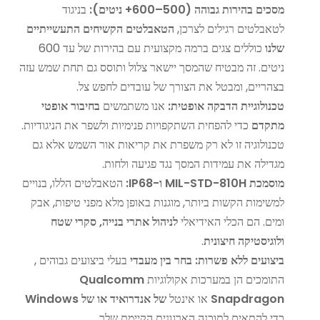
מסכים בהירות גבוהה (500–600+ ניטים):
בניגוד
לטאבלטים רגילים לצרכן,
הטאבלטים הקשיחים התעשייתיים
שלנו
כוללים צגים ברמה מקצועית עם בהירות של עד 600
ניטים. זה מבטיח שהמסך יישאר צלול ותוסס גם תחת שמש עזה
בצהריים, ומבטל את הצורך של עובדים לחפש צל.
טכנולוגיית הדבקה אופטית:
אנו משתמשים
בחיבור אופטי
מתקדם
כדי להפחית השתקפויות פנימיות ולשפר את הניגודיות.
טכנולוגיה זו לא רק משפרת את קריאות אור השמש אלא גם
מגדילה את עמידות המסך נגד פגיעה ולחות.
מוסמכת MIL-STD-810H ו-IP68:
הטאבלטים הללו, בנויים
למשימות הקשות ביותר, מוגנות באופן מלא מפני טיפות, אבק
ומים. הם הכלי האידיאלי
לניהול אתרי בנייה, סקרי שטח
ולוגיסטיקה חיצונית
.
ביצועים ללא פשרות: בחר בין מעבדי
בעלי ביצועים גבוהים ,
התומכים הן במערכות אקולוגיות
Qualcomm
Snapdragon
או אינטל
של אנדרואיד או של Windows
כדי להתאים לתוכנה הארגונית הקיימת שלך.