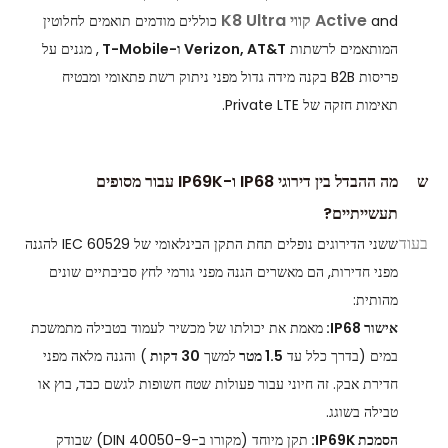
Active
קווי K8 Ultra
and
כוללים מודמים תואמים לחלוטין
המותאמים לרשתות
Verizon, AT&T ו-T-Mobile
, מגנים על
פריסות B2B בקנה מידה גדול מפני ניתוק רשת פתאומי ומבטיח
תאימות חזקה של Private LTE.
ש
מה ההבדל בין דירוגי IP68 ו-IP69K עבור מסופים
תעשייתיים?
בעוד
ששני הדירוגים נופלים תחת התקן הבינלאומי של IEC 60529 להגנה
מפני חדירות, הם מאשרים הגנה מפני גורמי לחץ סביבתיים שונים
מהותית:
אישור IP68:
מאמת את יכולתו של מכשיר לעמוד בטבילה מתמשכת
במים (בדרך כלל עד
1.5 מטר
למשך
30 דקות
) והגנה מלאה מפני
חדירת אבק. זה חיוני עבור פעולות שטח חשופות לגשם כבד, בוץ או
טבילה בשוגג.
הסמכת IP69K:
תקן מיוחד (מקורו ב-DIN 40050-9) שבודק