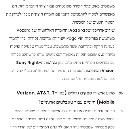
משמשים כאוטובוסי חומרה מאובטחים עבור ציוד היקפי מיוחד. הם
מאפשרים למסוף להתממשק דינמי עם חומרה חיצונית מבלי לפרוץ את
המארז האטום של המכשיר.
שילוב אדריכלי של Aozora:
החומרה האלחוטית של Aozora
משתמשת בפריסות Pogo Pin ייעודיות, מרובות נקודות, כדי לתמוך
בעגינה חלקה ובהרחבת שטח מתמשכת. עבור מגזרי טקטיקה ופיקוח
מיוחדים, אוטובוס חזק זה מאפשר לטאבלטים שלנו להשתלב בקלות
עם מודולים חיצוניים מתקדמים, כגון
מצלמות ה-Sony Night
Vision המשולבות
ומערכות ההדמיה התרמית שלנו, מבלי להקריב
את השלמות המבנית של הטרמינל.
ש:
מדוע אישורי ספקים גדולים (כגון Verizon, AT&T, T-
Mobile) חיוניים עבור טאבלטים ארגוניים?
א
פריסת נכסים ניידים ארגוניים ללא אישור רגולטורי מפורש ברמת
הספק מציגה סיכונים משמעותיים של נעילת רשת ופריסה. הסמכת
ספק מבטיחה שמכשיר נייד תואם לתקנים המחמירים של תדרי רדיו