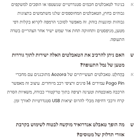
א
בניגוד לטאבלטים חכמים סטנדרטיים שנשטפו או הופכים למשקפים
גבוהים בחוץ, הטאבלטים המחוספסים שלנו משתמשים בתצוגות
גבוהות ומונעות בוהק. זה מאפשר לסוכני הרמפה לקרוא בקלות דפי
מטען, מניפסטים ותחזוקה תחת אור שמש ישיר אחר הצהריים בשדה
התעופה.
ש
האם ניתן להרכיב את הטאבלטים האלה ישירות לתוך גוררות
מטען של נמל התעופה?
א
בְּהֶחלֵט. טאבלטים תעשייתיים של Aozora מתוכננים עם מחברי
Pogo Pin עמידים 14 פינים ורציפי רכב מיוחדים. עיצוב זה מאפשר
הרכבה מאובטחת וטעינה רציפה בתוך טרקטורי כבודה, משאיות הסרת
קרח ורכבי דחיפה מבלי להרוס יציאות USB סטנדרטיות לאורך זמן.
ש
מה הופך טאבלט אנדרואיד מוקשח לבטוח לשימוש בקרבת
אזורי תדלוק של מטוסים?