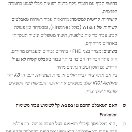
בחיטוי תכוף עם חומרי ניקוי ברמה רפואית מבלי לפגוע בחומרה
הפנימית.
קישוריות קריטית למשימה:
מותאמת עבור רשתות
טאבלטים
קשוחות של AT&T
(כולל FirstNet), ומבטיחה זמן פעולה
קבוע עבור בריאות טלפונית, תיעוד מטופלים וניטור תעשייתי
באתרים מרוחקים.
ביצועים:
מצויד בצגי FHD+ בהירים גבוהים ומעבדים מהירים,
הוא נותר הבחירה הטובה ביותר עבור
טאבלט קשיח לא נעול
הדורש גם חוסן ועיבוד נתונים מהיר.
בין אם אתה ציוד לבית חולים או צוות תעשייתי, דגמי ה-K8 וה-
K101 Active שלנו מספקים את ההגנה והגמישות של הספקים
שהצוות שלך צריך.
ש
האם הטאבלט החכם Aozora קל לשימוש עבור משימות
יומיומיות?
כן
, הוא כולל
מסך קיבולי רב-מגע בעל תגובה גבוהה
. כטאבלט
חכם פתוח ורב-תכליתי, הוא מציע את חווית ההחלקה והתנועות