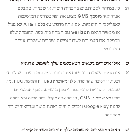
ת:
כן, במיוחד לסטודנטים בתכניות חוצות או טכניות. טאבלט
אנדרואיד
מוסמך GMS
מציע את הפלטפורמה המושלמת
לאפליקציות חינוכיות. אם אתה מחפש
טאבלט AT&T לא נעול
או מכשיר תואם
Verizon
עבור מחוז בית ספר, החומרה שלנו
מספקת את העמידות לשרוד נפילות ושפכים שישברו אייפד
סטנדרטי.
ש
אילו אישורים נושאים הטאבלטים שלך לשימוש ארגוני?
א
אנו מבינים שעמידה בדרישות אינה ניתנת למשא ומתן עבור פעולות צי
ושטח. זו הסיבה שהחומרה שלנו
מאושרת PTCRB
ותואמת
FCC
, מה
שמבטיח קישוריות יציבה במגדלי ספק מרכזיים. בנוסף, המכשירים
שלנו
מאושרים ב-GMS
, כלומר אתה מקבל גישה מלאה ומאובטחת
לחנות Google Play ולכלים חיוניים לארגונים של אנדרואיד ישירות
מהקופסה.
ש:
האם המכשירים הקשוחים שלך תומכים בשיחות קוליות