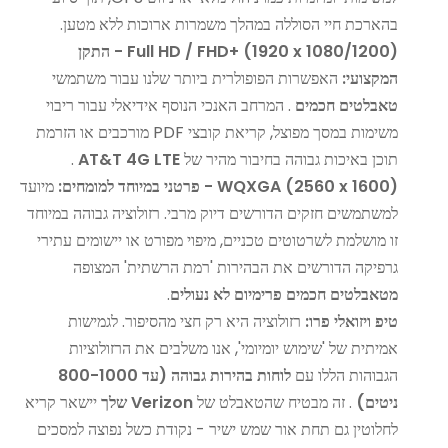
בהארכת חיי הסוללה במהלך משמרות ארוכות ללא מטען.
Full HD / FHD+ (1920 x 1080/1200) - התקן
המקצועי:
האפשרות הפופולרית ביותר שלנו עבור משתמשי
טאבלטים חכמים
. המרחב האנכי הנוסף אידיאלי עבור ריבוי
משימות במסך מפוצל, קריאת קובצי PDF מורכבים או הזרמת
תוכן באיכות גבוהה בחיבור מהיר של
AT&T 4G LTE
.
WQXGA (2560 x 1600) - פרטני במיוחד למומחים:
מיועד
למשתמשים חזקים הדורשים דיוק מרבי. רזולוציה גבוהה במיוחד
זו מושלמת לשרטוטים טכניים, מיפוי מפורט או יישומים עתירי
גרפיקה הדורשים את הבהירות 'רמת הרשתית' המצופה
מטאבלטים חכמים פרימיום לא נעולים
.
טיפ ויזואלי פרו:
רזולוציה היא רק חצי מהסיפור. לגמישות
אמיתית של 'שימוש יומיומי', אנו משלבים את הרזולוציות
הגבוהות הללו עם
לוחות בהירות גבוהה (עד 800-1000
ניטים)
. זה מבטיח שהטאבלט של
Verizon שלך
יישאר קריא
לחלוטין גם תחת אור שמש ישיר - נקודת כשל נפוצה למסכים