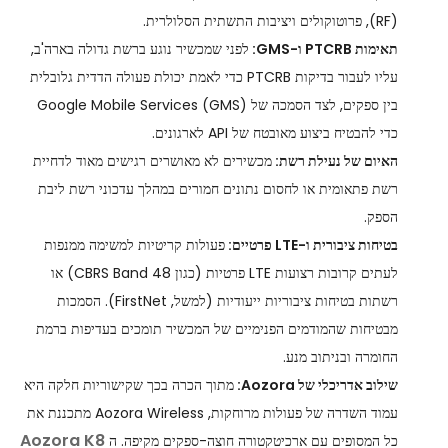
(RF), פרוטוקולים ויציבות התשתית הסלולרית.
תאימות PTCRB ו-GMS:
לפני שמכשיר נוגע ברשת גדולה בארה'ב,
עליו לעבור בדיקות PTCRB כדי לאמת יכולת פעולה הדדית גלובלית
בין ספקים, לצד הסמכה של Google Mobile Services (GMS)
כדי להבטיח ביצוע מאובטח של API לארגונים.
האיום של נעילת רשת:
מכשירים לא מאושרים רגישים מאוד לדחיית
רשת פתאומית או לחסום נתונים חמורים במהלך עדכוני רשת ליבת
הספק.
בטיחות ציבורית ו-LTE פרטיים:
פעולות קריטיות למשימה ממנפות
לעתים קרובות רצועות LTE פרטיות (כגון CBRS Band 48) או
רשתות בטיחות ציבוריות ייעודיות (למשל, FirstNet). הסמכות
מבטיחות שהמודמים הפנימיים של המכשיר תומכים בעדיפות ברמת
החומרה ובניתוב מנע.
שילוב אדריכלי של Aozora:
מתוך הכרה בכך שקישוריות חלקה היא
עמוד השדרה של פעולות מרוחקות, Aozora Wireless מתכננת את
Aozora K8
כל המסופים עם ארכיטקטורה חוצה-ספקים מקיפה. ה