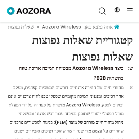
אתה נמצא כאן:
Aozora Wireless
»
שאלות נפוצות
קטגוריית שאלות נפוצות
שאלות נפוצות
ש:
כיצד Aozora Wireless מבטיחה תמיכה ארוכת טווח
בתשתית B2B?
א
מחזורי חיים של חומרה ארגוניים דורשים המשכיות קפדנית, מעקב
אחר רכיבים ומנגנוני תמיכה מקומיים שספקי טכנולוגיה צרכניים אינם
יכולים לספק. Aozora Wireless מגשרת על פער זה על ידי הפעלת
מודל תפעולי ייעודי שתוכנן במיוחד עבור רכש ארגוני וממשלתי:
ניהול מחזור חיים מורחב של מוצר (PLM):
בניגוד למכשירים צרכניים
שחוזרים על עצמם מדי שנה - מה שהופך רציפים ואביזרים ישנים