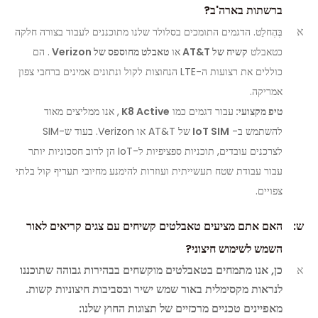
ברשתות בארה'ב?
א
בְּהֶחלֵט. הדגמים התומכים בסלולר שלנו מתוכננים לעבוד בצורה חלקה
כטאבלט
קשיח של AT&T
או
טאבלט מחוספס של Verizon
. הם
כוללים את רצועות ה-LTE הנחוצות לקול ונתונים אמינים ברחבי צפון
אמריקה.
טיפ מקצועי:
עבור דגמים כמו
K8 Active
, אנו ממליצים מאוד
להשתמש ב-
IoT SIM
של AT&T או Verizon. בעוד ש-SIM
לצרכנים עובדים, תוכניות ספציפיות ל-IoT הן לרוב חסכוניות יותר
עבור עבודת שטח תעשייתית ועוזרות להימנע מחיובי תעריף קול בלתי
צפויים.
ש:
האם אתם מציעים טאבלטים קשיחים עם צגים קריאים לאור
השמש לשימוש חיצוני?
א
כן, אנו מתמחים בטאבלטים מוקשחים בבהירות גבוהה שתוכננו
לנראות מקסימלית באור שמש ישיר ובסביבות חיצוניות קשות.
מאפיינים טכניים מרכזיים של תצוגות החוץ שלנו: