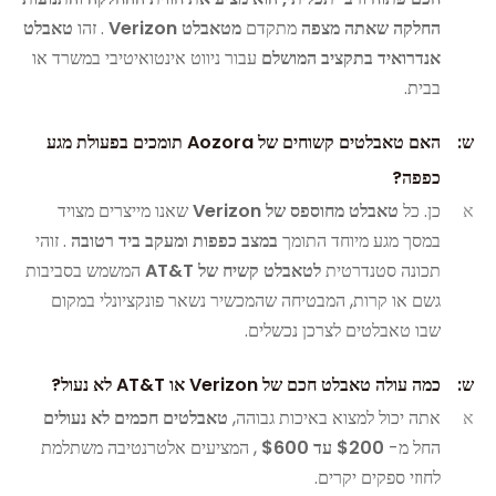
החלקה שאתה מצפה
מתקדם
מטאבלט Verizon
. זהו
טאבלט
אנדרואיד בתקציב המושלם
עבור ניווט אינטואיטיבי במשרד או
בבית.
ש:
האם טאבלטים קשוחים של Aozora תומכים בפעולת מגע
כפפה?
א
כן. כל
טאבלט מחוספס של Verizon
שאנו מייצרים מצויד
במסך מגע מיוחד התומך
במצב כפפות ומעקב ביד רטובה
. זוהי
תכונה סטנדרטית
לטאבלט קשיח של AT&T
המשמש בסביבות
גשם או קרות, המבטיחה שהמכשיר נשאר פונקציונלי במקום
שבו טאבלטים לצרכן נכשלים.
ש:
כמה עולה טאבלט חכם של Verizon או AT&T לא נעול?
א
אתה יכול למצוא באיכות גבוהה,
טאבלטים חכמים לא נעולים
החל מ-
$200 עד $600
, המציעים אלטרנטיבה משתלמת
לחוזי ספקים יקרים.