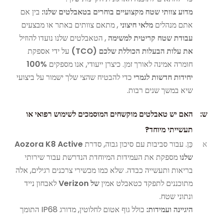
מדוע צוותי שטח מקצועיים בוחרים בטאבלטים שלנו:
בין אם
אתם מנהלים
מלאי חיצוני
, מתאם צוותים באתר או מבצעים
עבודת שטח קריטית למשימה
, הטאבלטים שלנו נועדו להוזיל
את עלות הבעלות הכוללת שלכם (TCO)
על ידי אספקת
חומרה אמינה לאורך זמן. כיצרן ייעודי, אנו מספקים
100%
יחידות חדשות לגמרי
כדי להבטיח שהצי שלך ישמור על ביצועי
שיא במשך שנים רבות.
ש:
האם יש טאבלטים מוקשחים המוסמכים לשימוש רפואי או
תעשייתי מיוחד?
א
כֵּן. עבור סביבות עם סיכון גבוה, סדרת
Aozora K8 Active
שלנו
מספקת את העמידות המיוחדת הנדרשת עבור שירותי
בריאות ותעשייה כבדה. שלא כמו מכשירי צרכנים רגילים, אלה
מתוכננים לתפקד כטאבלט אמין
של Verizon
לאבחון נייד
ונתוני שטח.
היגיינה ועמידות:
כולל גוף אטום לחלוטין, מדורג IP68 התומך