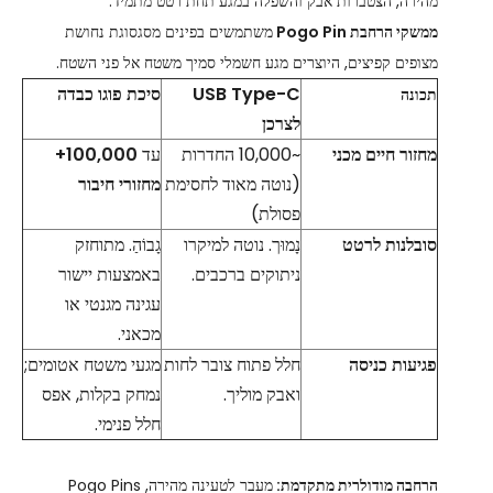
מהירה, הצטברות אבק והשפלה במגע תחת רטט מתמיד.
ממשקי הרחבת Pogo Pin
משתמשים בפינים מסגסוגת נחושת
מצופים קפיצים, היוצרים מגע חשמלי סמיך משטח אל פני השטח.
USB Type-C
סיכת פוגו כבדה
תכונה
לצרכן
מחזור חיים מכני
~10,000 החדרות
עד
100,000+
(נוטה מאוד לחסימת
מחזורי חיבור
פסולת)
סובלנות לרטט
נָמוּך. נוטה למיקרו
גָבוֹהַ. מתוחזק
ניתוקים ברכבים.
באמצעות יישור
עגינה מגנטי או
מכאני.
פגיעות כניסה
חלל פתוח צובר לחות
מגעי משטח אטומים;
ואבק מוליך.
נמחק בקלות, אפס
חלל פנימי.
הרחבה מודולרית מתקדמת:
מעבר לטעינה מהירה, Pogo Pins