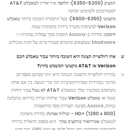
תקציב ($200-$350): חלופה
אידיאלית
לטאבלט AT&T
לסטודנטים ולשימוש יומיומי.
מקצועי ($350-$600):
בעל התמורה הטובה ביותר
טאבלט
Verizon
למשימות משרד ניידות ומשימות שטח.
חיסכון:
בחירה ב-Aozora חוסכת ממך עמלות נסתרות ו-
bloatware שנמצאים בדגמים סטנדרטיים של חנות מובילים.
ש
איזו רזולוציית תצוגה היא הטובה ביותר עבור טאבלט חכם
Verizon או AT&T מקצועי המשמש בחוץ?
א
בחירת רזולוציית התצוגה הנכונה היא יותר מסתם מספרים;
מדובר בבהירות ובפרודוקטיביות תוך כדי תנועה. בין אם אתה
משתמש במכשיר שלך כטאבלט
AT&T לא נעול
עבור דוחות
שטח או
טאבלט Verizon
עבור שיחות ועידה בווידאו בהבחנה
גבוהה, Aozora מציעה תצורות מסך מותאמות:
HD+ (1280 x 800) - יעילות אמינה:
בחירה מאוזנת
לטאבלט
אנדרואיד בתקציב נמוך
. הוא מספק ויזואליה ברורה
למשימות יומיומיות כמו ניהול מלאי או ניווט GPS, תוך סיוע