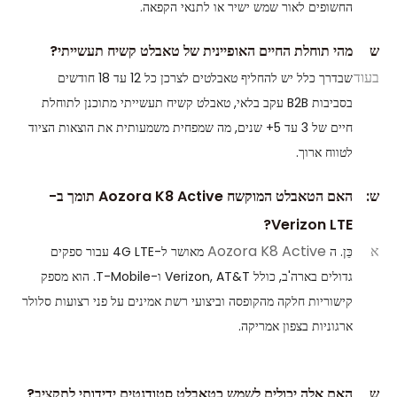
החשופים לאור שמש ישיר או לתנאי הקפאה.
ש
מהי תוחלת החיים האופיינית של טאבלט קשיח תעשייתי?
בעוד
שבדרך כלל יש להחליף טאבלטים לצרכן כל 12 עד 18 חודשים
בסביבות B2B עקב בלאי, טאבלט קשיח תעשייתי מתוכנן לתוחלת
חיים של 3 עד 5+ שנים, מה שמפחית משמעותית את הוצאות הציוד
לטווח ארוך.
ש:
האם הטאבלט המוקשח Aozora K8 Active תומך ב-
Verizon LTE?
א
Aozora K8 Active
כֵּן. ה
מאושר ל-4G LTE עבור ספקים
גדולים בארה'ב, כולל Verizon, AT&T ו-T-Mobile. הוא מספק
קישוריות חלקה מהקופסה וביצועי רשת אמינים על פני רצועות סלולר
ארגוניות בצפון אמריקה.
ש
האם אלה יכולים לשמש כטאבלט סטודנטים ידידותי לתקציב?