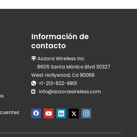
Información de
contacto
Aozora Wireless Inc.

8605 Santa Mónica Blvd 30327
West Hollywood, Ca 90069
+1-213-822-9901

info@aozorawireless.com

os
ecuentes